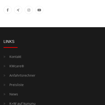
LINKS
Kontakt
KWcare®
Anfahrtsrechner
Preisliste
News
K+W auf kununu