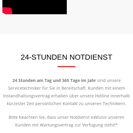
24-STUNDEN NOTDIENST
24 Stunden am Tag und 365 Tage im Jahr
sind unsere
Servicetechniker für Sie in Bereitschaft. Kunden mit einem
Instandhaltungsvertrag erhalten über unsere Hotline innerhalb
kürzester Zeit persönlichen Kontakt zu unseren Technikern.
Bitte beachten Sie, dass unser Notdienst exklusiv unseren
Kunden mit Wartungsvertrag zur Verfügung steht!*