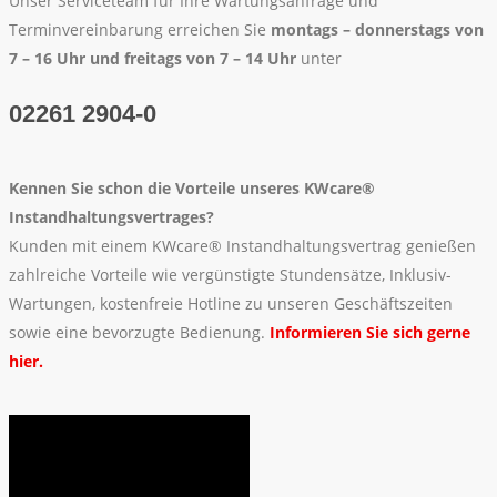
Unser Serviceteam für Ihre Wartungsanfrage und
Terminvereinbarung erreichen Sie
montags – donnerstags von
7 – 16 Uhr und freitags von 7 – 14 Uhr
unter
02261 2904-0
Kennen Sie schon die Vorteile unseres KWcare®
Instandhaltungsvertrages?
Kunden mit einem KWcare® Instandhaltungsvertrag genießen
zahlreiche Vorteile wie vergünstigte Stundensätze, Inklusiv-
Wartungen, kostenfreie Hotline zu unseren Geschäftszeiten
sowie eine bevorzugte Bedienung.
Informieren Sie sich gerne
hier.