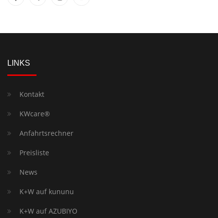
LINKS
Kontakt
KWcare®
Anfahrtsrechner
Preisliste
News
K+W auf kununu
K+W auf AZUBIYO