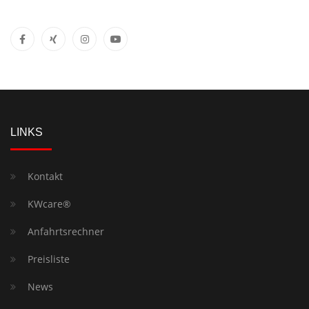
LINKS
Kontakt
KWcare®
Anfahrtsrechner
Preisliste
News