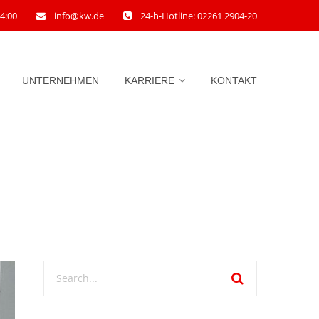
14:00
info@kw.de
24-h-Hotline: 02261 2904-20
UNTERNEHMEN
KARRIERE
KONTAKT